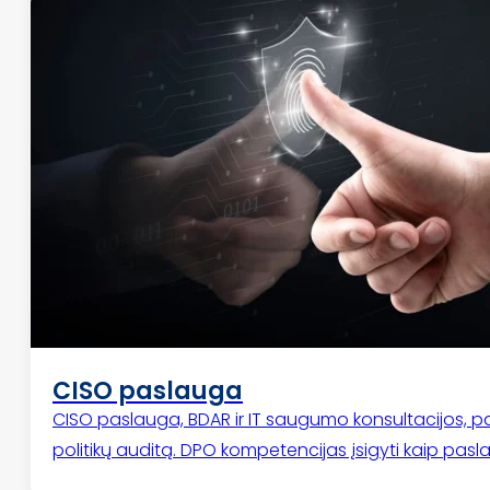
CISO paslauga
CISO paslauga, BDAR ir IT saugumo konsultacijos, pa
politikų auditą. DPO kompetencijas įsigyti kaip pasl