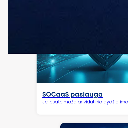
SOCaaS paslauga
Jei esate maža ar vidutinio dydžio į