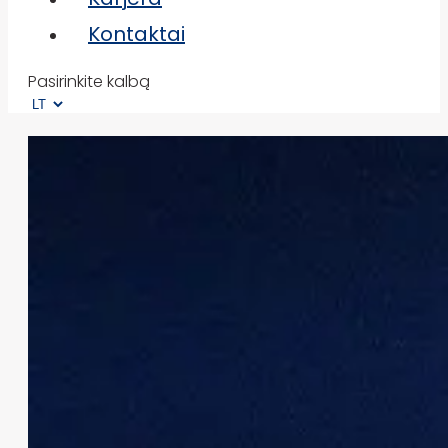
Kontaktai
Pasirinkite kalbą
Atraskite dabar